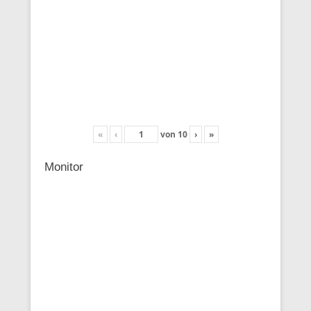
«
‹
von
10
›
»
Monitor