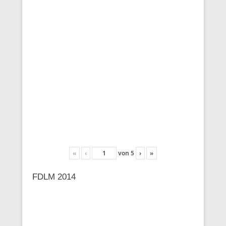
«
‹
von
5
›
»
FDLM 2014