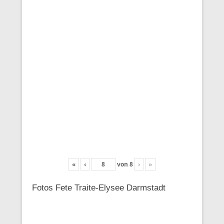
«
‹
von
8
›
»
Fotos Fete Traite-Elysee Darmstadt