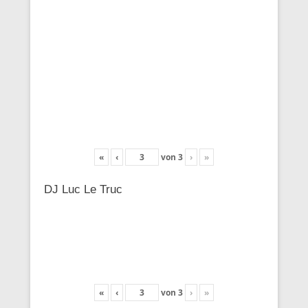
«
‹
von
3
›
»
DJ Luc Le Truc
«
‹
von
3
›
»