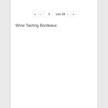
«
‹
von
38
›
»
Wine Tasting Bordeaux