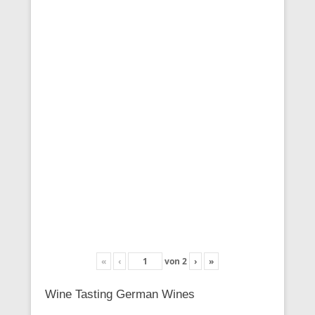
«
‹
von
2
›
»
Wine Tasting German Wines