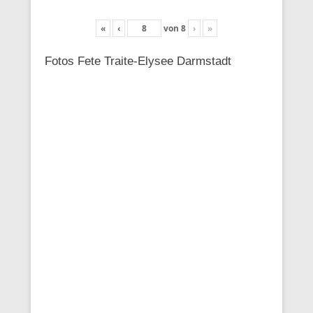
«
‹
von
8
›
»
Fotos Fete Traite-Elysee Darmstadt