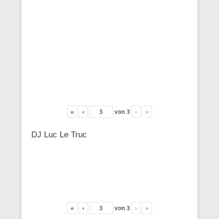
«
‹
von
3
›
»
DJ Luc Le Truc
«
‹
von
3
›
»