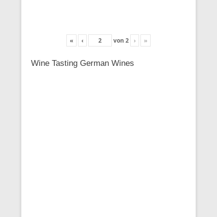
«
‹
von
2
›
»
Wine Tasting German Wines