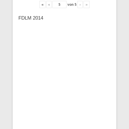
«
‹
von
5
›
»
FDLM 2014