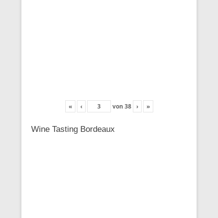
«
‹
von
38
›
»
Wine Tasting Bordeaux