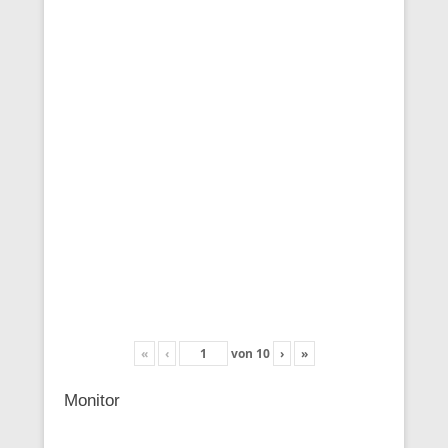
«
‹
von
10
›
»
Monitor