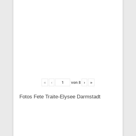
«
‹
von
8
›
»
Fotos Fete Traite-Elysee Darmstadt