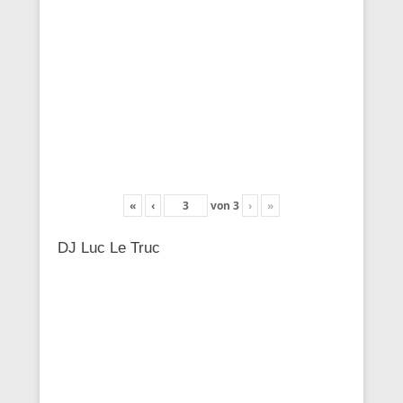
«
‹
von
3
›
»
DJ Luc Le Truc