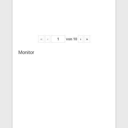
«
‹
von
10
›
»
Monitor