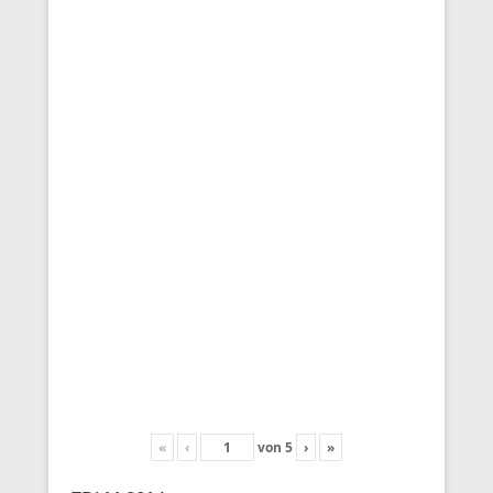
«
‹
von
5
›
»