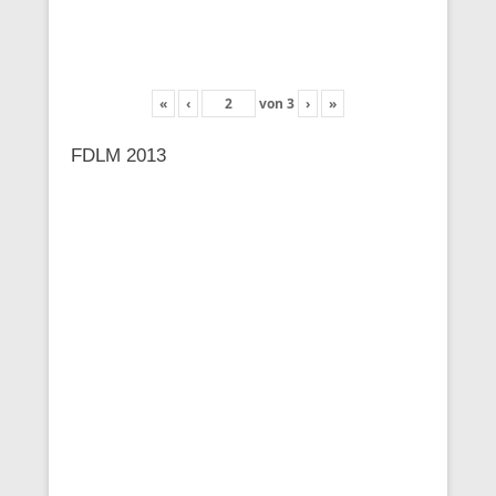
«
‹
von
3
›
»
FDLM 2013