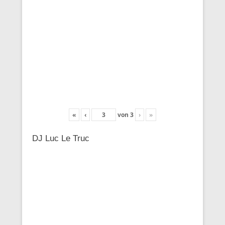
«
‹
von
3
›
»
DJ Luc Le Truc