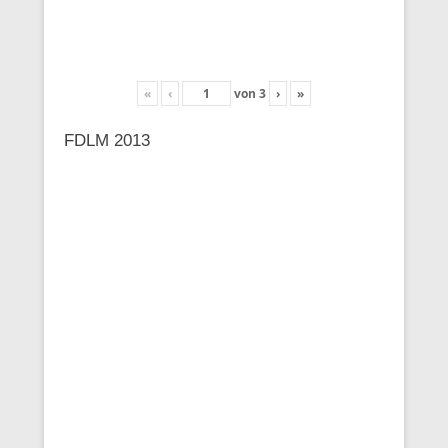
«
‹
von
3
›
»
FDLM 2013