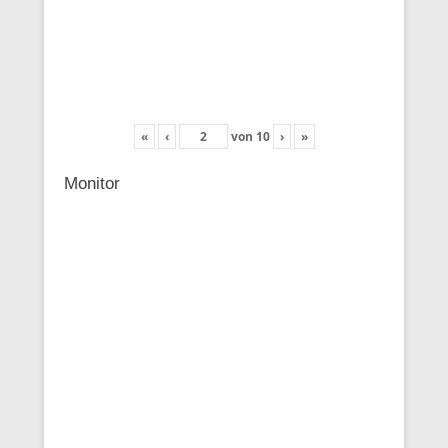
«
‹
von
10
›
»
Monitor