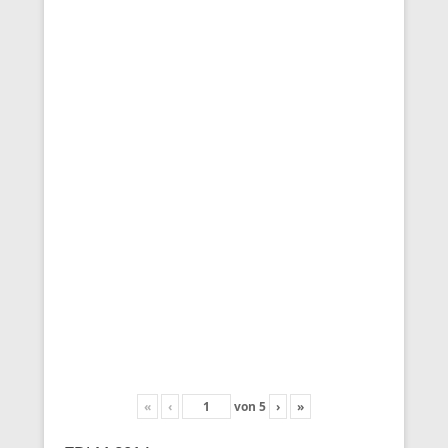
«
‹
von
5
›
»