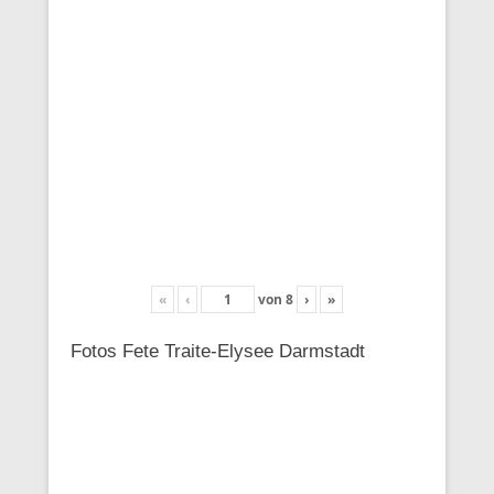
«
‹
von
8
›
»
Fotos Fete Traite-Elysee Darmstadt