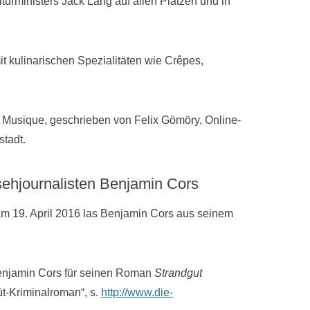
lturministers Jack Lang auf allen Plätzen und in
t kulinarischen Spezialitäten wie Crêpes,
la Musique, geschrieben von Felix Gömöry, Online-
tadt.
sehjournalisten Benjamin Cors
m 19. April 2016 las Benjamin Cors aus seinem
 Benjamin Cors für seinen Roman
Strandgut
üt-Kriminalroman“, s.
http://www.die-