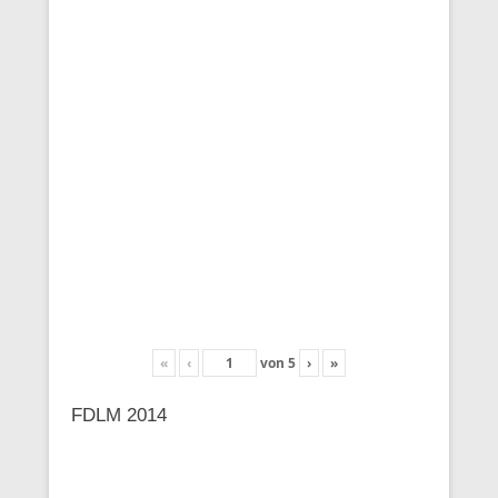
«
‹
von
5
›
»
FDLM 2014