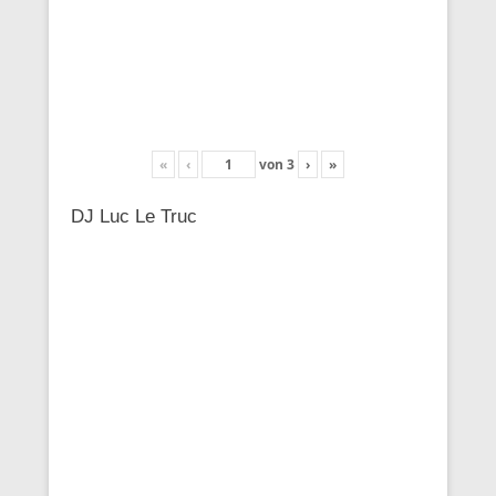
«
‹
von
3
›
»
DJ Luc Le Truc