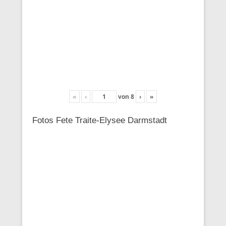
«
‹
von
8
›
»
Fotos Fete Traite-Elysee Darmstadt