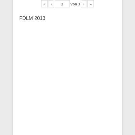
«
‹
von
3
›
»
FDLM 2013