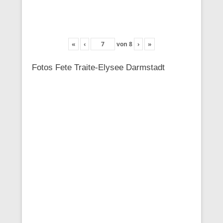
«
‹
von
8
›
»
Fotos Fete Traite-Elysee Darmstadt