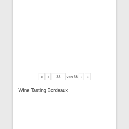
«
‹
von
38
›
»
Wine Tasting Bordeaux