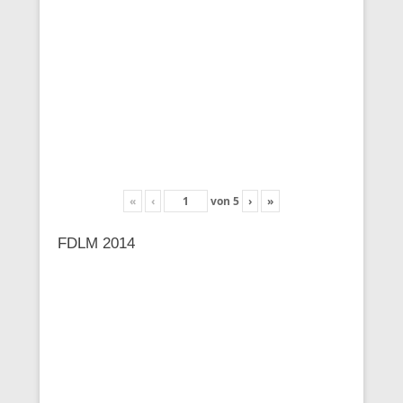
«
‹
von
5
›
»
FDLM 2014