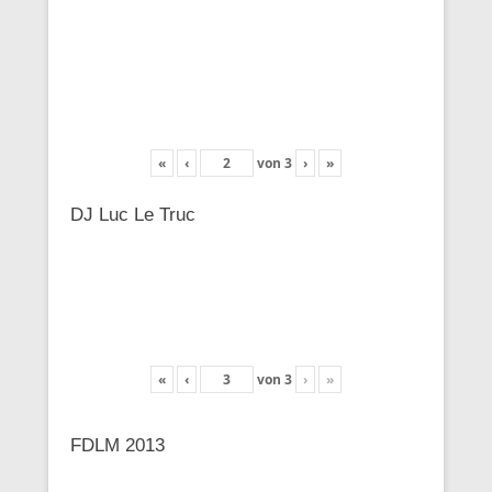
«
‹
von
3
›
»
DJ Luc Le Truc
«
‹
von
3
›
»
FDLM 2013