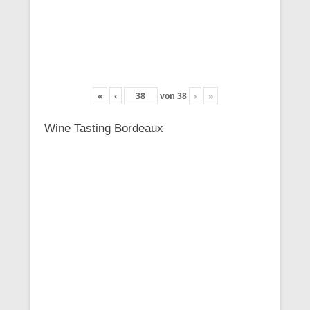
«
‹
von
38
›
»
Wine Tasting Bordeaux