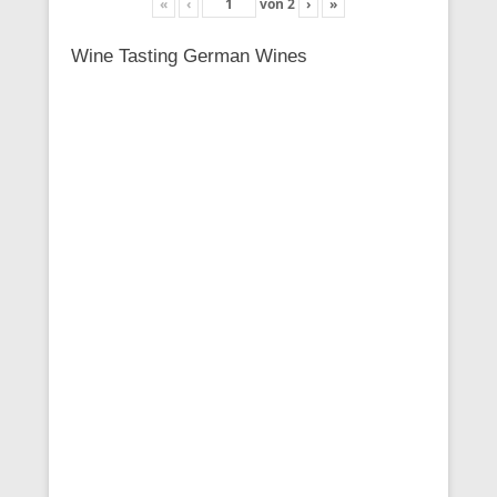
«
‹
von
2
›
»
Wine Tasting German Wines