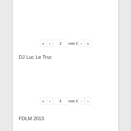
«
‹
von
3
›
»
DJ Luc Le Truc
«
‹
von
3
›
»
FDLM 2013