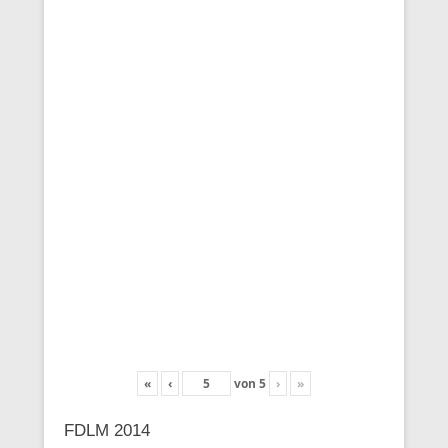
«
‹
von
5
›
»
FDLM 2014