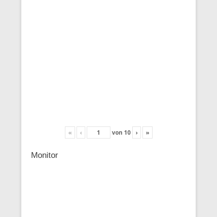
«
‹
von
10
›
»
Monitor