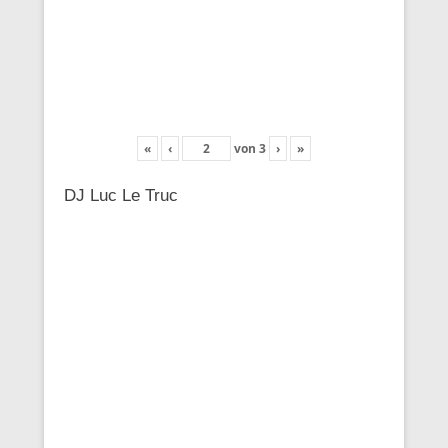
«
‹
von
3
›
»
DJ Luc Le Truc