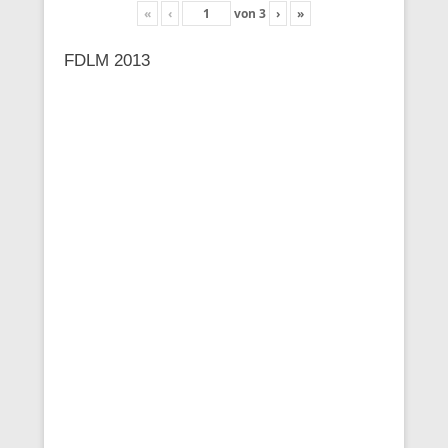
«
‹
von
3
›
»
FDLM 2013