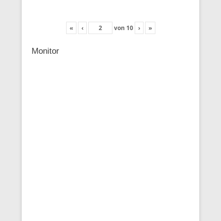
«
‹
von
10
›
»
Monitor