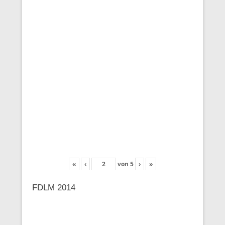
«
‹
von
5
›
»
FDLM 2014