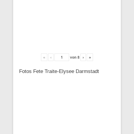
«
‹
von
8
›
»
Fotos Fete Traite-Elysee Darmstadt