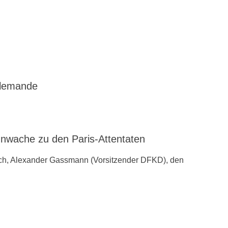
llemande
ache zu den ‪Paris-Attentaten
ch, Alexander Gassmann (Vorsitzender ‪‎DFKD), den