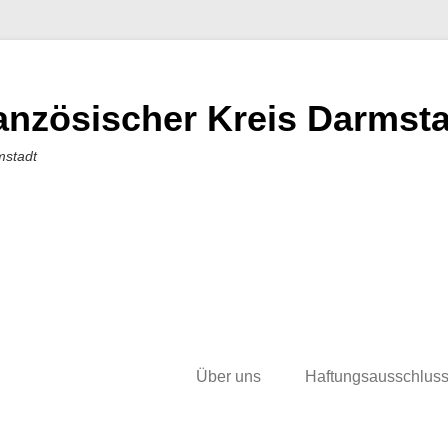
nzösischer Kreis Darmstad
mstadt
Über uns
Haftungsausschlus