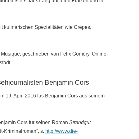
lturministers Jack Lang auf allen Plätzen und in
t kulinarischen Spezialitäten wie Crêpes,
la Musique, geschrieben von Felix Gömöry, Online-
tadt.
sehjournalisten Benjamin Cors
m 19. April 2016 las Benjamin Cors aus seinem
 Benjamin Cors für seinen Roman
Strandgut
üt-Kriminalroman“, s.
http://www.die-