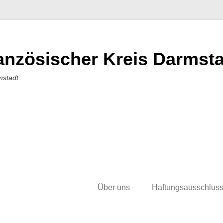
nzösischer Kreis Darmstad
mstadt
Über uns
Haftungsausschlus