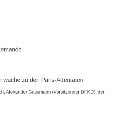
llemande
ache zu den ‪Paris-Attentaten
ch, Alexander Gassmann (Vorsitzender ‪‎DFKD), den