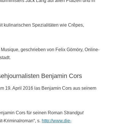
lturministers Jack Lang auf allen Plätzen und in
t kulinarischen Spezialitäten wie Crêpes,
la Musique, geschrieben von Felix Gömöry, Online-
tadt.
sehjournalisten Benjamin Cors
m 19. April 2016 las Benjamin Cors aus seinem
 Benjamin Cors für seinen Roman
Strandgut
üt-Kriminalroman“, s.
http://www.die-