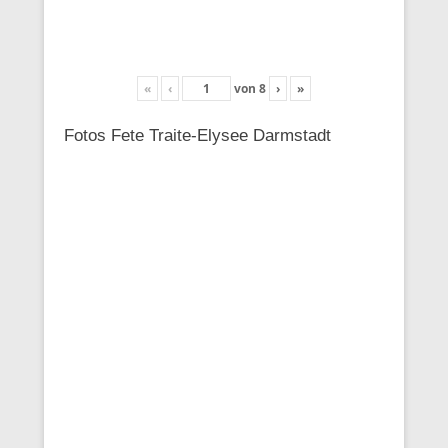
«
‹
von
8
›
»
Fotos Fete Traite-Elysee Darmstadt