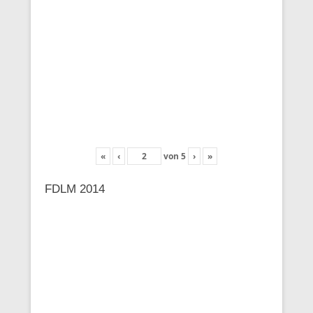
«
‹
von
5
›
»
FDLM 2014