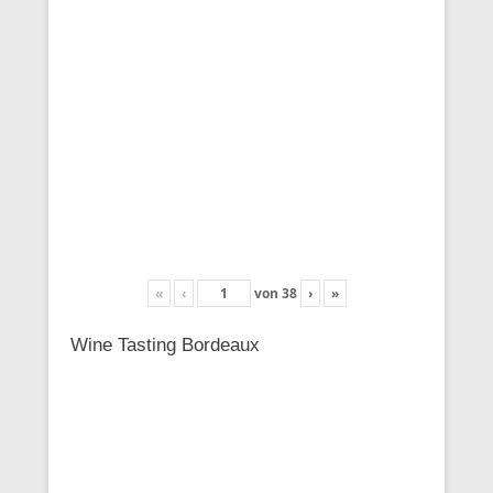
«
‹
von
38
›
»
Wine Tasting Bordeaux