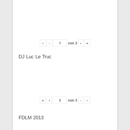
«
‹
von
3
›
»
DJ Luc Le Truc
«
‹
von
3
›
»
FDLM 2013