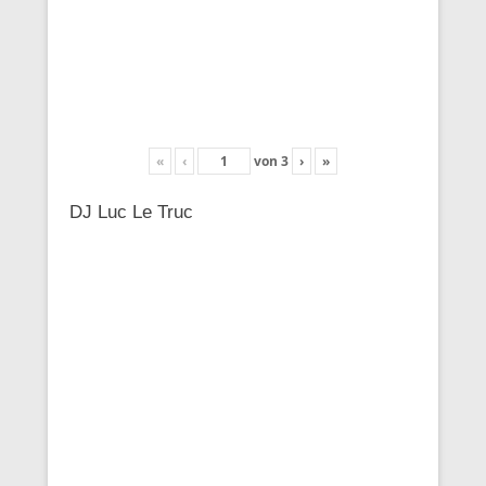
«
‹
von
3
›
»
DJ Luc Le Truc