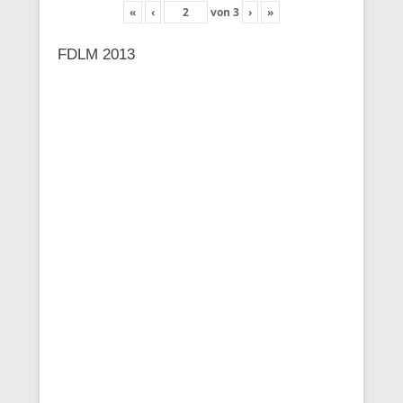
«
‹
von
3
›
»
FDLM 2013