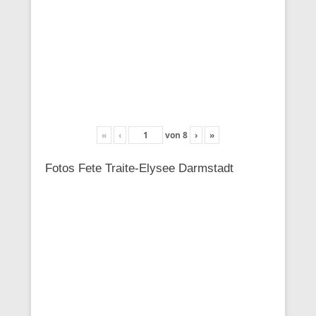
«
‹
von
8
›
»
Fotos Fete Traite-Elysee Darmstadt