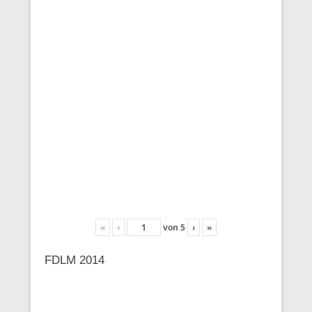
«
‹
von
5
›
»
FDLM 2014