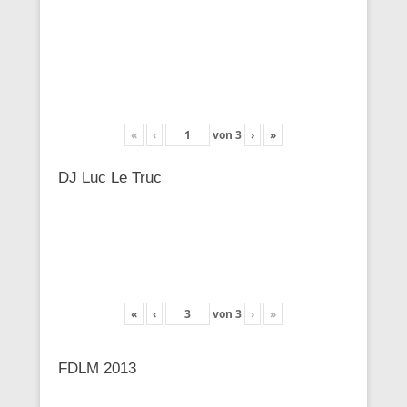
«
‹
von
3
›
»
DJ Luc Le Truc
«
‹
von
3
›
»
FDLM 2013