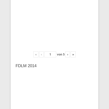
«
‹
von
5
›
»
FDLM 2014