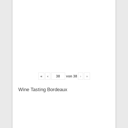
«
‹
von
38
›
»
Wine Tasting Bordeaux