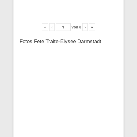
«
‹
von
8
›
»
Fotos Fete Traite-Elysee Darmstadt