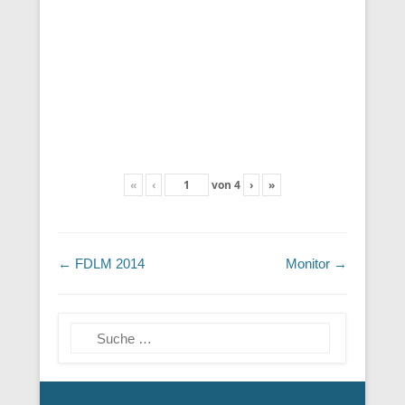
«
‹
von
4
›
»
Beitragsnavigation
←
FDLM 2014
Monitor
→
Suchen