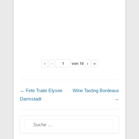
«
‹
von
16
›
»
Beitragsnavigation
←
Fete Traite Elysee
Wine Tasting Bordeaux
Darmstadt
→
Suchen